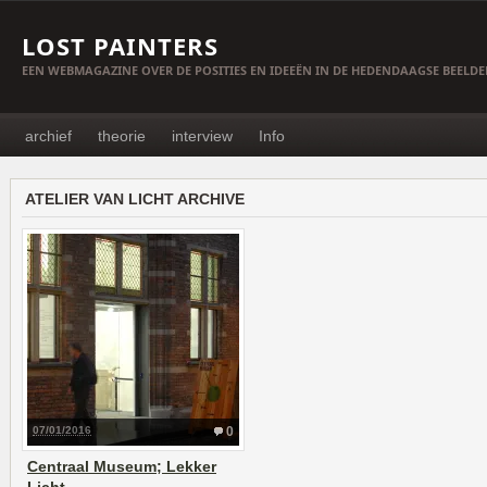
LOST PAINTERS
EEN WEBMAGAZINE OVER DE POSITIES EN IDEEËN IN DE HEDENDAAGSE BEELD
archief
theorie
interview
Info
ATELIER VAN LICHT ARCHIVE
07/01/2016
0
Centraal Museum; Lekker