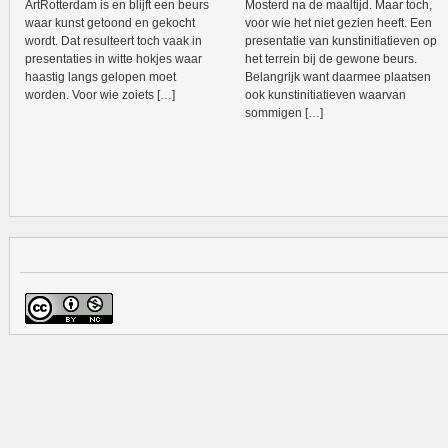
ArtRotterdam is en blijft een beurs
Mosterd na de maaltijd. Maar toch,
waar kunst getoond en gekocht
voor wie het niet gezien heeft. Een
wordt. Dat resulteert toch vaak in
presentatie van kunstinitiatieven op
presentaties in witte hokjes waar
het terrein bij de gewone beurs.
haastig langs gelopen moet
Belangrijk want daarmee plaatsen
worden. Voor wie zoiets […]
ook kunstinitiatieven waarvan
sommigen […]