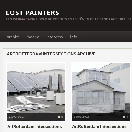
LOST PAINTERS
EEN WEBMAGAZINE OVER DE POSITIES EN IDEEËN IN DE HEDENDAAGSE BEELD
archief
theorie
interview
Info
ARTROTTERDAM INTERSECTIONS ARCHIVE
20/02/2017
0
24/02/2016
1
ArtRotterdam Intersections
ArtRotterdam Intersections