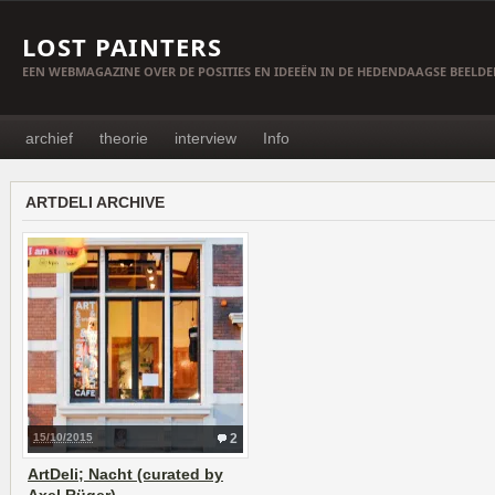
LOST PAINTERS
EEN WEBMAGAZINE OVER DE POSITIES EN IDEEËN IN DE HEDENDAAGSE BEELD
archief
theorie
interview
Info
ARTDELI ARCHIVE
15/10/2015
2
ArtDeli; Nacht (curated by