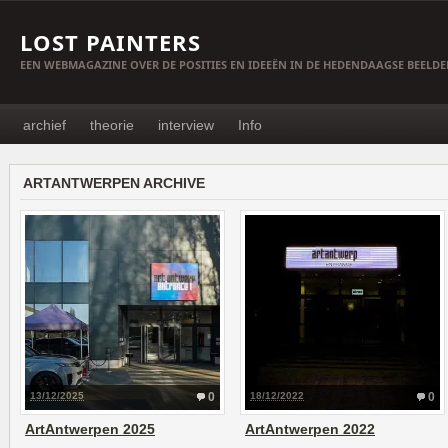
LOST PAINTERS
EEN WEBMAGAZINE OVER DE POSITIES EN IDEEËN IN DE HEDENDAAGSE BEELD
archief
theorie
interview
Info
ARTANTWERPEN ARCHIVE
13/12/2025
0
18/12/2022
0
ArtAntwerpen 2025
ArtAntwerpen 2022