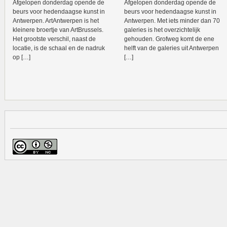
Afgelopen donderdag opende de
Afgelopen donderdag opende de
beurs voor hedendaagse kunst in
beurs voor hedendaagse kunst in
Antwerpen. ArtAntwerpen is het
Antwerpen. Met iets minder dan 70
kleinere broertje van ArtBrussels.
galeries is het overzichtelijk
Het grootste verschil, naast de
gehouden. Grofweg komt de ene
locatie, is de schaal en de nadruk
helft van de galeries uit Antwerpen
op […]
[…]