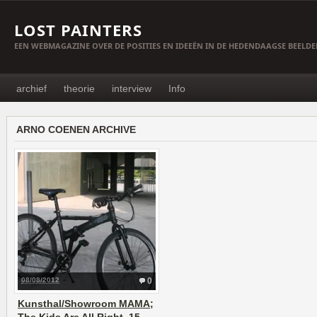
LOST PAINTERS
EEN WEBMAGAZINE OVER DE POSITIES EN IDEEËN IN DE HEDENDAAGSE BEELD
archief
theorie
interview
Info
ARNO COENEN ARCHIVE
08/08/2012
0
Kunsthal/Showroom MAMA;