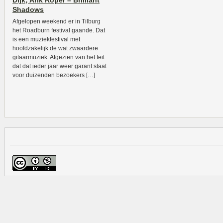
Dijk; Arik Roper – Brilliant
Shadows
Afgelopen weekend er in Tilburg
het Roadburn festival gaande. Dat
is een muziekfestival met
hoofdzakelijk de wat zwaardere
gitaarmuziek. Afgezien van het feit
dat dat ieder jaar weer garant staat
voor duizenden bezoekers […]