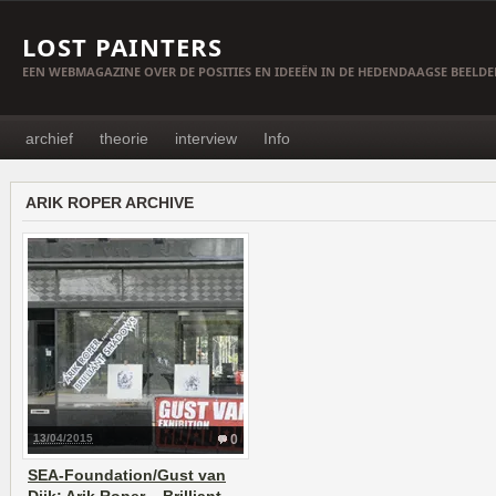
LOST PAINTERS
EEN WEBMAGAZINE OVER DE POSITIES EN IDEEËN IN DE HEDENDAAGSE BEELD
archief
theorie
interview
Info
ARIK ROPER ARCHIVE
13/04/2015
0
SEA-Foundation/Gust van