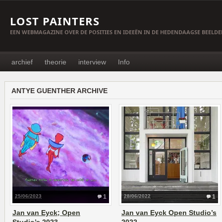
LOST PAINTERS
EEN WEBMAGAZINE OVER DE POSITIES EN IDEEËN IN DE HEDENDAAGSE BEELD
archief
theorie
interview
Info
ANTYE GUENTHER ARCHIVE
25/06/2023
1
28/06/2022
1
Jan van Eyck; Open
Jan van Eyck Open Studio’s