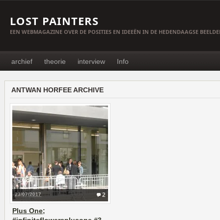
LOST PAINTERS
EEN WEBMAGAZINE OVER DE POSITIES EN IDEEËN IN DE HEDENDAAGSE BEELD
archief
theorie
interview
Info
ANTWAN HORFEE ARCHIVE
23/07/2017
2
Plus One;