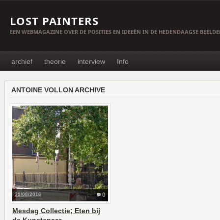
LOST PAINTERS
EEN WEBMAGAZINE OVER DE POSITIES EN IDEEËN IN DE HEDENDAAGSE BEELD
archief
theorie
interview
Info
ANTOINE VOLLON ARCHIVE
29/08/2016
0
Mesdag Collectie; Eten bij