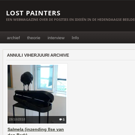
LOST PAINTERS
EEN WEBMAGAZINE OVER DE POSITIES EN IDEEËN IN DE HEDENDAAGSE BEELD
archief
theorie
interview
Info
ANNULI VIHERJUURI ARCHIVE
28/10/2010
6
Salmela (inzending Ilse van