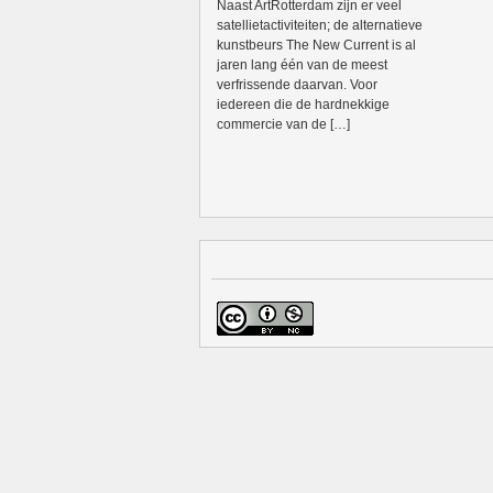
Naast ArtRotterdam zijn er veel
satellietactiviteiten; de alternatieve
kunstbeurs The New Current is al
jaren lang één van de meest
verfrissende daarvan. Voor
iedereen die de hardnekkige
commercie van de […]