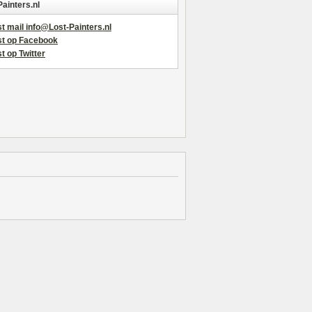
Painters.nl
t mail info@Lost-Painters.nl
st op Facebook
t op Twitter