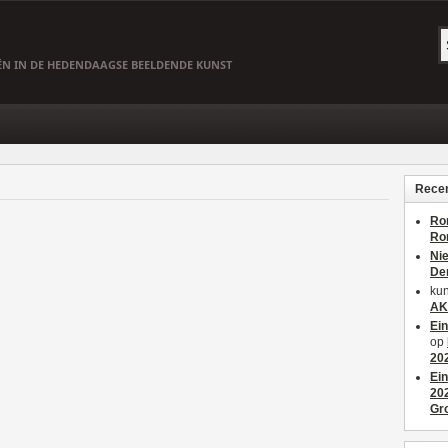
EËN IN DE HEDENDAAGSE BEELDENDE KUNST
Recen
Ro
Ro
Ni
De
kun
AK
Ei
op
20
Ei
20
Gr