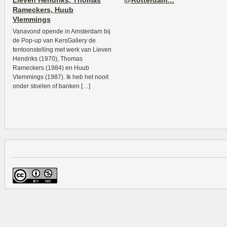
Lieven Hendriks, Thomas
@Rotterdam…
Rameckers, Huub
Vlemmings
Vanavond opende in Amsterdam bij
de Pop-up van KersGallery de
tentoonstelling met werk van Lieven
Hendriks (1970), Thomas
Rameckers (1984) en Huub
Vlemmings (1987). Ik heb het nooit
onder stoelen of banken […]