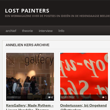
LOST PAINTERS
EEN WEBMAGAZINE OVER DE POSITIES EN IDEEËN IN DE HEDENDAAGSE BEELD
archief
theorie
interview
Info
ANNELIEN KERS ARCHIVE
01/06/2012
4
05/02/2012
1
KersGallery; Made Rythem –
Ondertussen; bij Ongekend