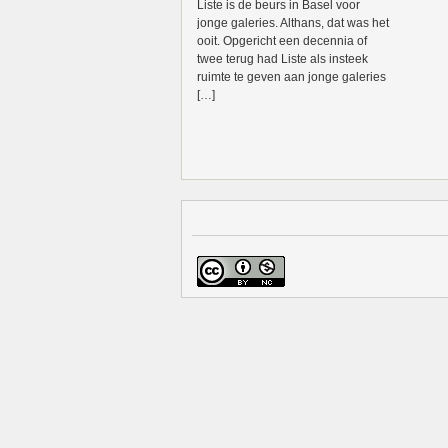
Liste is de beurs in Basel voor
jonge galeries. Althans, dat was het
ooit. Opgericht een decennia of
twee terug had Liste als insteek
ruimte te geven aan jonge galeries
[…]