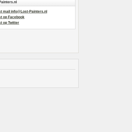
Painters.nl
t mail info@Lost-Painters.nl
st op Facebook
t op Twitter