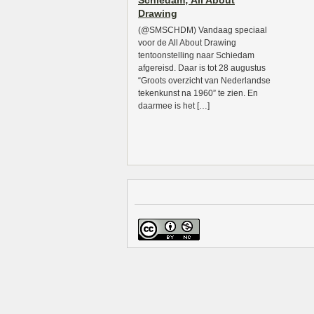
Schiedam; All About
Drawing
(@SMSCHDM) Vandaag speciaal
voor de All About Drawing
tentoonstelling naar Schiedam
afgereisd. Daar is tot 28 augustus
“Groots overzicht van Nederlandse
tekenkunst na 1960” te zien. En
daarmee is het […]