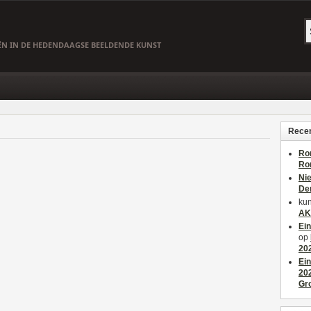
EËN IN DE HEDENDAAGSE BEELDENDE KUNST
Recen
Ro
Ro
Ni
De
kun
AK
Ei
op
20
Ei
20
Gr