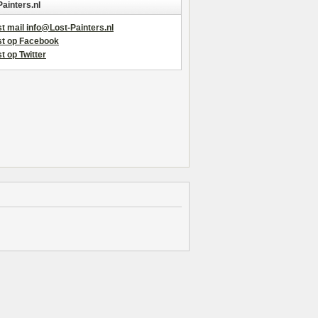
Painters.nl
t mail info@Lost-Painters.nl
st op Facebook
t op Twitter