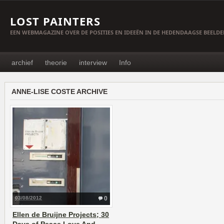
LOST PAINTERS
EEN WEBMAGAZINE OVER DE POSITIES EN IDEEËN IN DE HEDENDAAGSE BEELD
archief
theorie
interview
Info
ANNE-LISE COSTE ARCHIVE
03/08/2012
0
Ellen de Bruijne Projects; 30