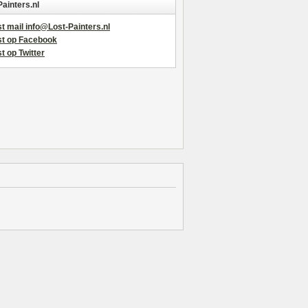
Painters.nl
t mail info@Lost-Painters.nl
st op Facebook
t op Twitter