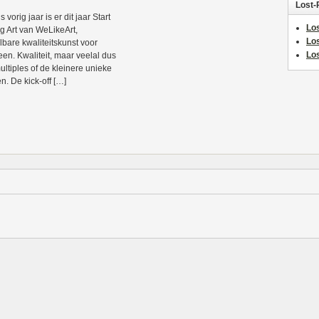
Lost-
s vorig jaar is er dit jaar Start
Los
g Art van WeLikeArt,
Lo
lbare kwaliteitskunst voor
Los
een. Kwaliteit, maar veelal dus
ultiples of de kleinere unieke
n. De kick-off […]