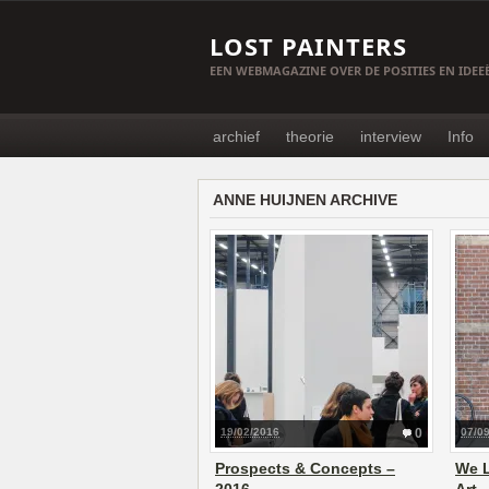
LOST PAINTERS
EEN WEBMAGAZINE OVER DE POSITIES EN IDE
archief
theorie
interview
Info
ANNE HUIJNEN ARCHIVE
19/02/2016
0
07/0
Prospects & Concepts –
We L