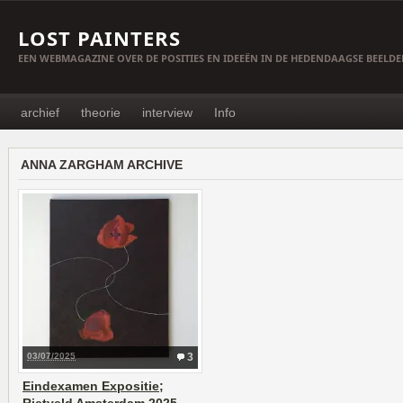
LOST PAINTERS
EEN WEBMAGAZINE OVER DE POSITIES EN IDEEËN IN DE HEDENDAAGSE BEELD
archief
theorie
interview
Info
ANNA ZARGHAM ARCHIVE
03/07/2025
3
Eindexamen Expositie;