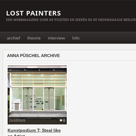
LOST PAINTERS
EEN WEBMAGAZINE OVER DE POSITIES EN IDEEËN IN DE HEDENDAAGSE BEELD
archief
theorie
interview
Info
ANNA PÜSCHEL ARCHIVE
21/10/2020
0
Kunstpodium T; Steal like