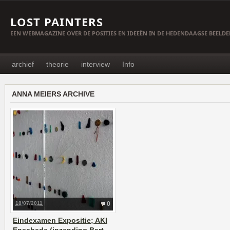
LOST PAINTERS
EEN WEBMAGAZINE OVER DE POSITIES EN IDEEËN IN DE HEDENDAAGSE BEELD
archief
theorie
interview
Info
ANNA MEIERS ARCHIVE
18/07/2011
0
Eindexamen Expositie; AKI