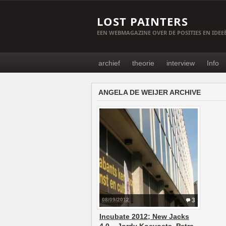
LOST PAINTERS
EEN WEBMAGAZINE OVER DE POSITIES EN IDE
archief
theorie
interview
Info
ANGELA DE WEIJER ARCHIVE
08/09/2012
3
Incubate 2012; New Jacks