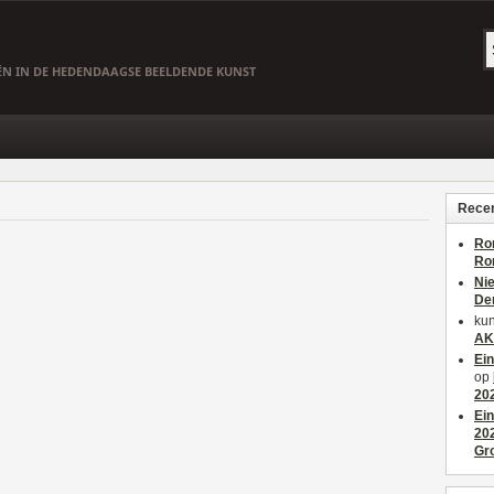
EËN IN DE HEDENDAAGSE BEELDENDE KUNST
Recen
Ro
Ro
Ni
De
kun
AK
Ei
op
20
Ei
20
Gr