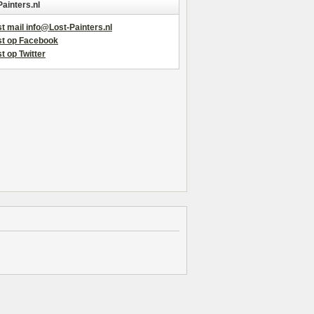
Painters.nl
t mail info@Lost-Painters.nl
st op Facebook
t op Twitter