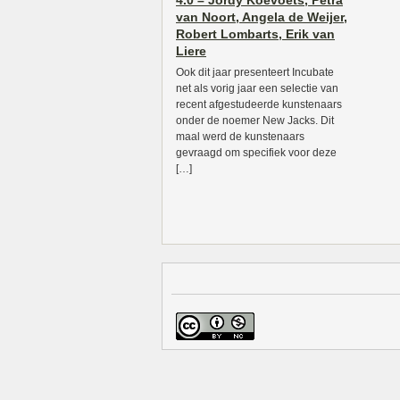
4.0 – Jordy Koevoets, Petra
van Noort, Angela de Weijer,
Robert Lombarts, Erik van
Liere
Ook dit jaar presenteert Incubate
net als vorig jaar een selectie van
recent afgestudeerde kunstenaars
onder de noemer New Jacks. Dit
maal werd de kunstenaars
gevraagd om specifiek voor deze
[…]