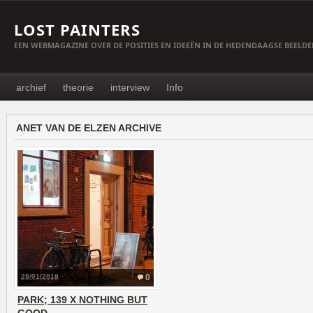
LOST PAINTERS
EEN WEBMAGAZINE OVER DE POSITIES EN IDEEËN IN DE HEDENDAAGSE BEELD
archief
theorie
interview
Info
ANET VAN DE ELZEN ARCHIVE
28/01/2018
0
PARK; 139 X NOTHING BUT