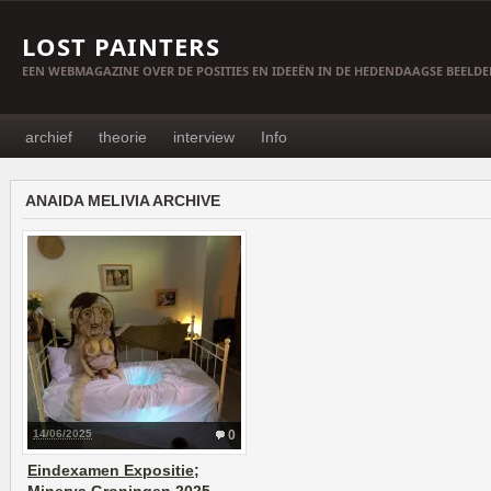
LOST PAINTERS
EEN WEBMAGAZINE OVER DE POSITIES EN IDEEËN IN DE HEDENDAAGSE BEELD
archief
theorie
interview
Info
ANAIDA MELIVIA ARCHIVE
14/06/2025
0
Eindexamen Expositie;