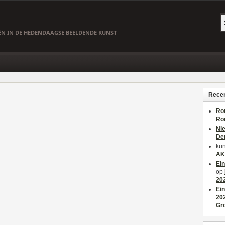
EËN IN DE HEDENDAAGSE BEELDENDE KUNST
Recen
Ro
Ro
Ni
De
kun
AK
Ei
op
20
Ei
20
Gr