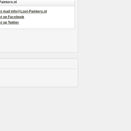
Painters.nl
t mail info@Lost-Painters.nl
st op Facebook
t op Twitter