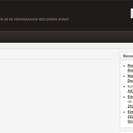
EËN IN DE HEDENDAAGSE BEELDENDE KUNST
Recen
Ro
Ro
Ni
De
kun
AK
Ei
op
20
Ei
20
Gr