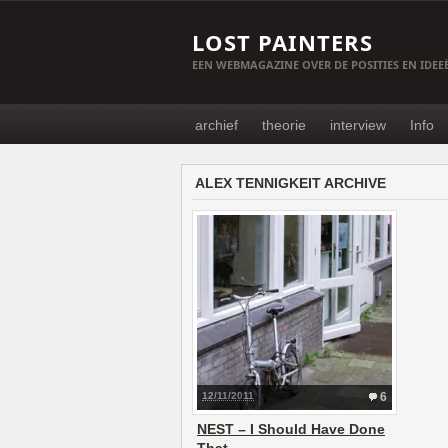
LOST PAINTERS
EEN WEBMAGAZINE OVER DE POSITIES EN IDE
archief
theorie
interview
Info
ALEX TENNIGKEIT ARCHIVE
12/11/2011
6
NEST – I Should Have Done