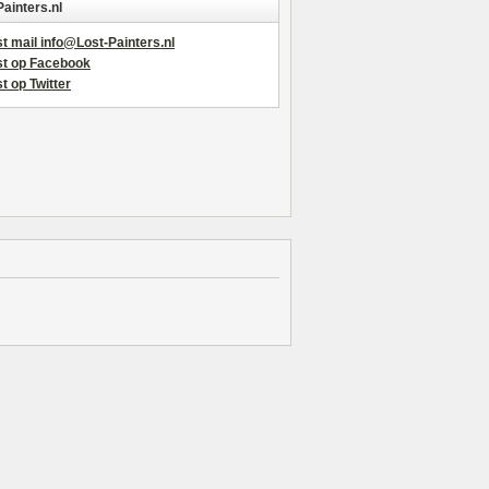
Painters.nl
t mail info@Lost-Painters.nl
st op Facebook
t op Twitter