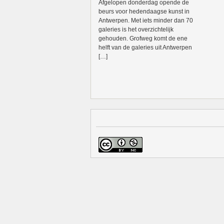
Afgelopen donderdag opende de
beurs voor hedendaagse kunst in
Antwerpen. Met iets minder dan 70
galeries is het overzichtelijk
gehouden. Grofweg komt de ene
helft van de galeries uit Antwerpen
[…]