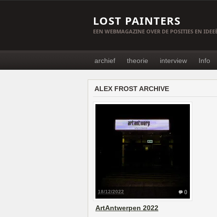
LOST PAINTERS
EEN WEBMAGAZINE OVER DE POSITIES EN IDE
archief
theorie
interview
Info
ALEX FROST ARCHIVE
18/12/2022
0
ArtAntwerpen 2022