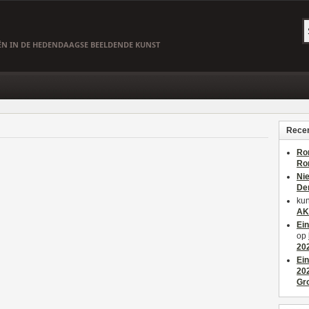
EËN IN DE HEDENDAAGSE BEELDENDE KUNST
Recen
Ro
Ro
Ni
De
kun
AK
Ei
op
20
Ei
20
Gr