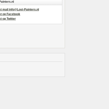
Painters.nl
t mail info@Lost-Painters.nl
st op Facebook
t op Twitter