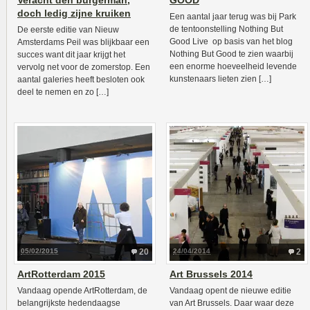
Veracht den burgerman,
GOOD
doch ledig zijne kruiken
Een aantal jaar terug was bij Park
de tentoonstelling Nothing But
De eerste editie van Nieuw
Good Live op basis van het blog
Amsterdams Peil was blijkbaar een
Nothing But Good te zien waarbij
succes want dit jaar krijgt het
een enorme hoeveelheid levende
vervolg net voor de zomerstop. Een
kunstenaars lieten zien […]
aantal galeries heeft besloten ook
deel te nemen en zo […]
05/02/2015
20
24/04/2014
2
ArtRotterdam 2015
Art Brussels 2014
Vandaag opende ArtRotterdam, de
Vandaag opent de nieuwe editie
belangrijkste hedendaagse
van Art Brussels. Daar waar deze