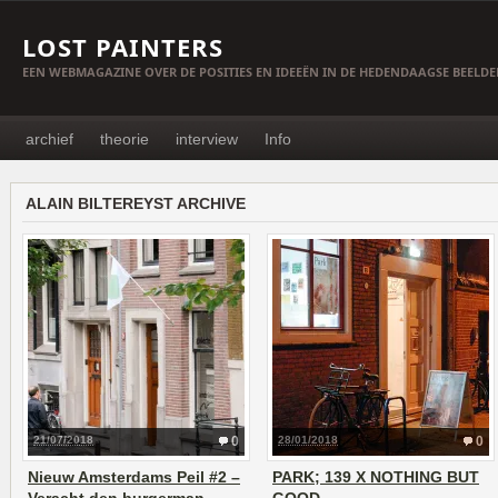
LOST PAINTERS
EEN WEBMAGAZINE OVER DE POSITIES EN IDEEËN IN DE HEDENDAAGSE BEELD
archief
theorie
interview
Info
ALAIN BILTEREYST ARCHIVE
21/07/2018
0
28/01/2018
0
Nieuw Amsterdams Peil #2 –
PARK; 139 X NOTHING BUT