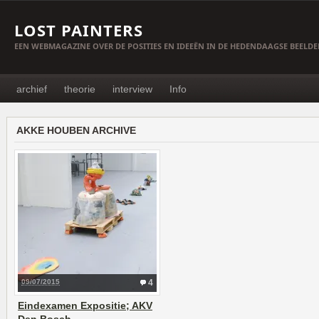
LOST PAINTERS
EEN WEBMAGAZINE OVER DE POSITIES EN IDEEËN IN DE HEDENDAAGSE BEELD
archief
theorie
interview
Info
AKKE HOUBEN ARCHIVE
09/07/2015
4
Eindexamen Expositie; AKV