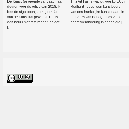
De KunstRai opende vandaag haar
This Art Fair is wat tot voor kort Art in
deuren voor de editie van 2018. Ik
Redlight heette, een kunstbeurs
ben de afgelopen jaren geen fan
van onafhankelijke kunstenaars in
van de KunstRai geweest. Het is
de Beurs van Berlage. Los van de
een beurs met rafelranden en dat
naamsverandering is er aan die […]
[…]