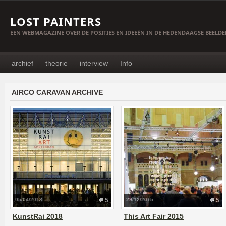
LOST PAINTERS
EEN WEBMAGAZINE OVER DE POSITIES EN IDEEËN IN DE HEDENDAAGSE BEELD
archief
theorie
interview
Info
AIRCO CARAVAN ARCHIVE
05/04/2018
5
29/12/2015
5
KunstRai 2018
This Art Fair 2015