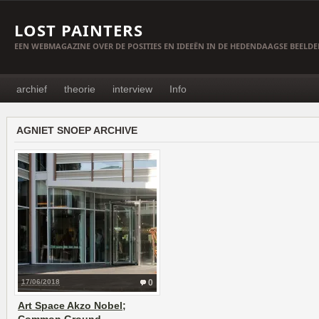
LOST PAINTERS
EEN WEBMAGAZINE OVER DE POSITIES EN IDEEËN IN DE HEDENDAAGSE BEELD
archief
theorie
interview
Info
AGNIET SNOEP ARCHIVE
17/06/2018
0
Art Space Akzo Nobel;