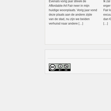
Evenals vorig jaar streek de
Ik zal
Affordable Art Fair neer in mijn
erger
huidige woonplaats. Vorig jaar vond
Fair 
deze plaats aan de andere zijde
excuu
van de stad, nu zijn we beiden
dan €
verhuisd naar andere […]
[…]