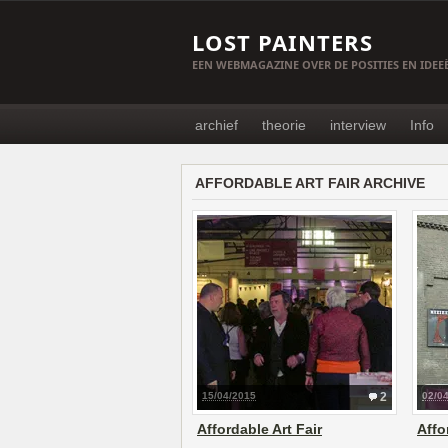
LOST PAINTERS
EEN WEBMAGAZINE OVER DE POSITIES EN IDE
archief
theorie
interview
Info
AFFORDABLE ART FAIR ARCHIVE
15/04/2015
2
02/0
Affordable Art Fair
Affo