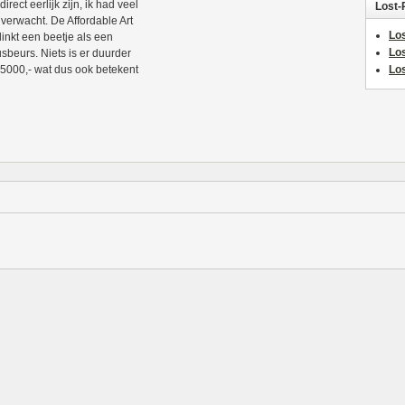
 direct eerlijk zijn, ik had veel
Lost-
 verwacht. De Affordable Art
Los
klinkt een beetje als een
Lo
sbeurs. Niets is er duurder
5000,- wat dus ook betekent
Los