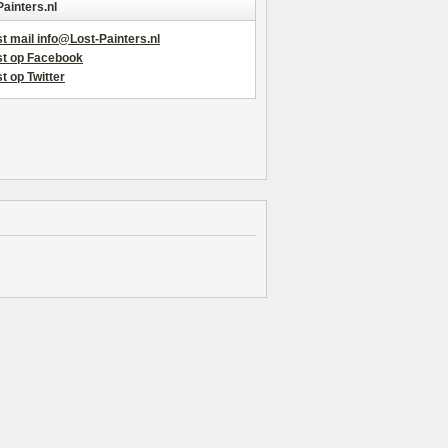
Painters.nl
t mail info@Lost-Painters.nl
st op Facebook
t op Twitter