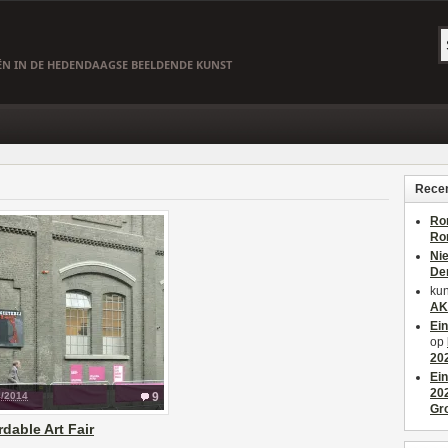
EËN IN DE HEDENDAAGSE BEELDENDE KUNST
Recen
Ro
Ro
Ni
De
kun
AK
Ei
op
20
Ei
20
4/2014
9
Gr
rdable Art Fair