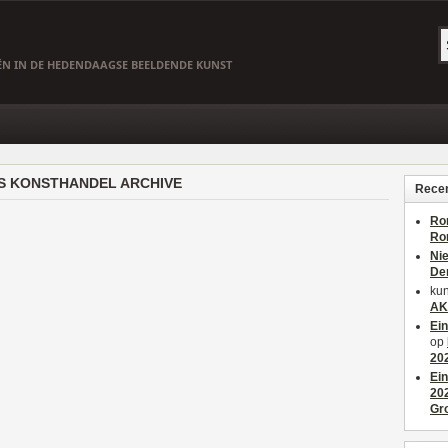
EËN IN DE HEDENDAAGSE BEELDENDE KUNST
LS KONSTHANDEL ARCHIVE
Recen
Ro
Ro
Ni
De
kun
AK
Ei
op
20
Ei
20
Gr