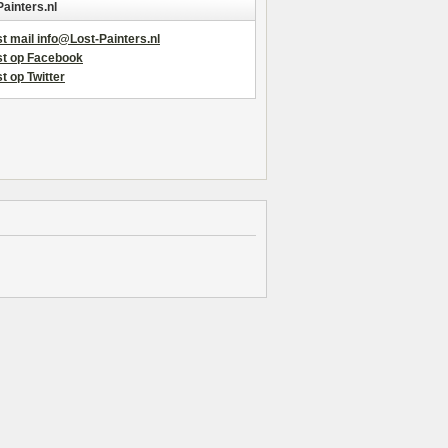
Painters.nl
t mail info@Lost-Painters.nl
st op Facebook
t op Twitter