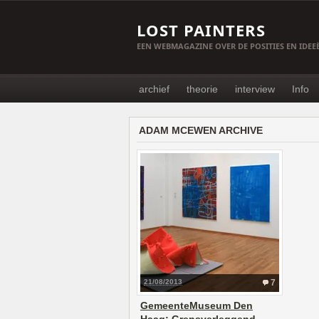
LOST PAINTERS
EEN WEBMAGAZINE OVER DE POSITIES EN IDE
archief
theorie
interview
Info
ADAM MCEWEN ARCHIVE
21/08/2013
7
GemeenteMuseum Den