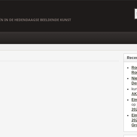
EËN IN DE HEDENDAAGSE BEELDENDE KUNST
Recen
Ro
Ro
Ni
De
kun
AK
Ei
op
20
Ei
20
Gr