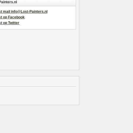
Painters.nl
t mail info@Lost-Painters.nl
st op Facebook
t op Twitter