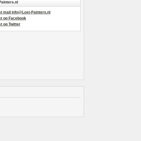
Painters.nl
t mail info@Lost-Painters.nl
st op Facebook
t op Twitter