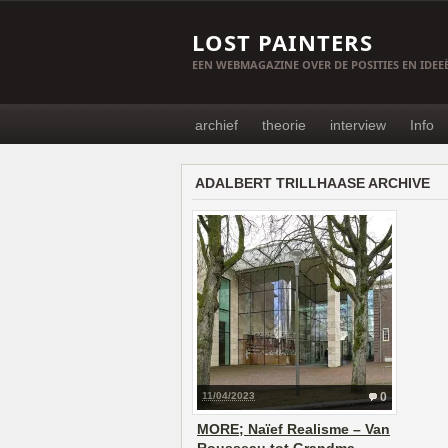
LOST PAINTERS
EEN WEBMAGAZINE OVER DE POSITIES EN IDE
archief
theorie
interview
Info
ADALBERT TRILLHAASE ARCHIVE
11/04/2023
0
MORE; Naïef Realisme – Van