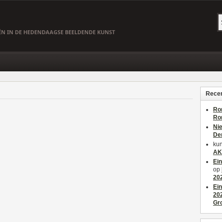
EËN IN DE HEDENDAAGSE BEELDENDE KUNST
Recen
Ro
Ro
Ni
De
kun
AK
Ei
op
20
Ei
20
Gr