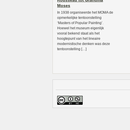
Rousseau tot Grandma
Moses
In 1938 organiseerde het MOMA de
opmerkelijke tentoonstelling
‘Masters of Popular Painting’.
Hoewel het museum eigenlijk
vooral bekend staat als het
hoogtepunt van het lineaire
modernistische denken was deze
tentoonstelling […]