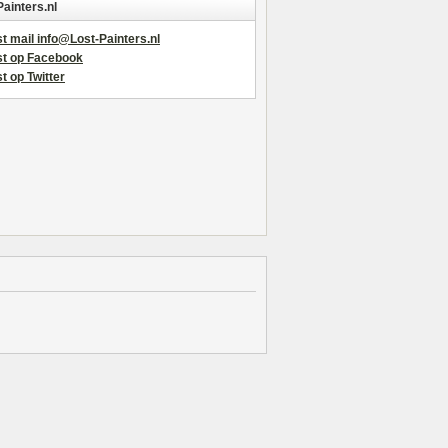
Painters.nl
t mail info@Lost-Painters.nl
st op Facebook
t op Twitter