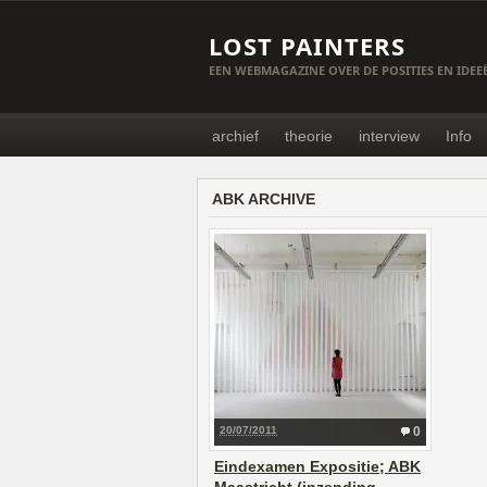
LOST PAINTERS
EEN WEBMAGAZINE OVER DE POSITIES EN IDE
archief
theorie
interview
Info
ABK ARCHIVE
20/07/2011
0
Eindexamen Expositie; ABK