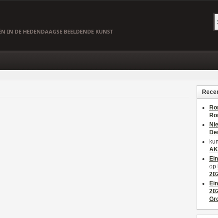
EËN IN DE HEDENDAAGSE BEELDENDE KUNST
Recen
Ro
Ro
Ni
De
kun
AK
Ei
op
20
Ei
20
Gr