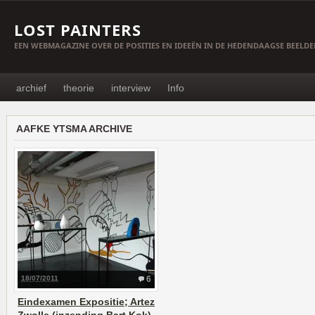
LOST PAINTERS
EEN WEBMAGAZINE OVER DE POSITIES EN IDEEËN IN DE HEDENDAAGSE BEELD
archief
theorie
interview
Info
AAFKE YTSMA ARCHIVE
18/07/2011
6
Eindexamen Expositie; Artez