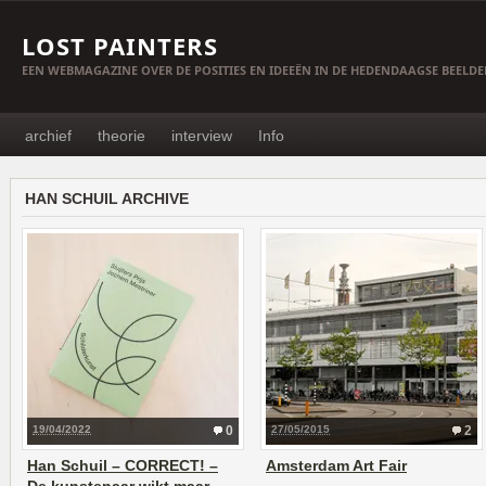
LOST PAINTERS
EEN WEBMAGAZINE OVER DE POSITIES EN IDEEËN IN DE HEDENDAAGSE BEELD
archief
theorie
interview
Info
HAN SCHUIL ARCHIVE
19/04/2022
0
27/05/2015
2
Han Schuil – CORRECT! –
Amsterdam Art Fair