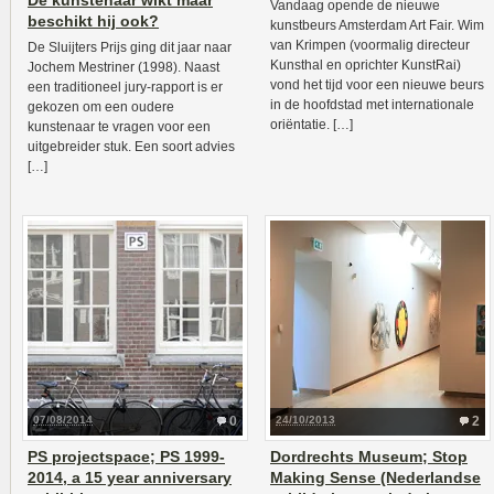
De kunstenaar wikt maar
Vandaag opende de nieuwe
beschikt hij ook?
kunstbeurs Amsterdam Art Fair. Wim
van Krimpen (voormalig directeur
De Sluijters Prijs ging dit jaar naar
Kunsthal en oprichter KunstRai)
Jochem Mestriner (1998). Naast
vond het tijd voor een nieuwe beurs
een traditioneel jury-rapport is er
in de hoofdstad met internationale
gekozen om een oudere
oriëntatie. […]
kunstenaar te vragen voor een
uitgebreider stuk. Een soort advies
[…]
07/08/2014
0
24/10/2013
2
PS projectspace; PS 1999-
Dordrechts Museum; Stop
2014, a 15 year anniversary
Making Sense (Nederlandse