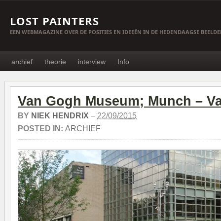
LOST PAINTERS
EEN WEBMAGAZINE OVER DE POSITIES EN IDEEËN IN DE HEDENDAAGSE BEELD
archief
theorie
interview
Info
Van Gogh Museum; Munch – V
BY
NIEK HENDRIX
–
22/09/2015
POSTED IN:
ARCHIEF