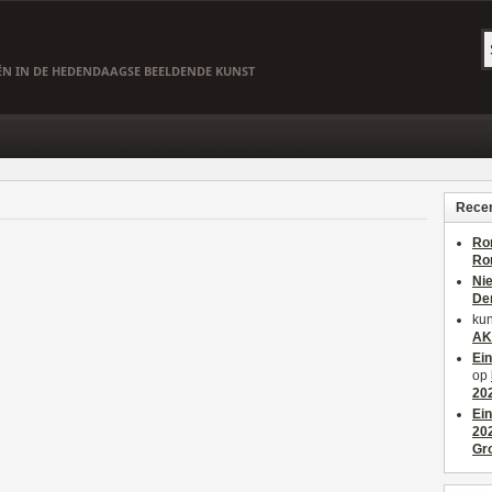
EËN IN DE HEDENDAAGSE BEELDENDE KUNST
Recen
Ro
Ro
Ni
De
kun
AK
Ei
op
20
Ei
20
Gr