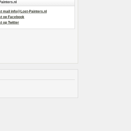
Painters.nl
t mail info@Lost-Painters.nl
st op Facebook
t op Twitter