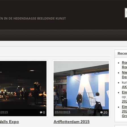
EËN IN DE HEDENDAAGSE BEELDENDE KUNST
Recen
Ro
Ro
Ni
De
kun
AK
Ei
op
20
Ei
20
2/2015
0
05/02/2015
20
Gr
alls Expo
ArtRotterdam 2015