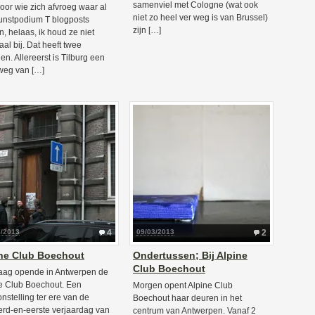
samenviel met Cologne (wat ook
oor wie zich afvroeg waar al
niet zo heel ver weg is van Brussel)
unstpodium T blogposts
zijn […]
n, helaas, ik houd ze niet
aal bij. Dat heeft twee
en. Allereerst is Tilburg een
weg van […]
3/2013
4
09/03/2013
2
ne Club Boechout
Ondertussen; Bij Alpine
Club Boechout
ag opende in Antwerpen de
e Club Boechout. Een
Morgen opent Alpine Club
onstelling ter ere van de
Boechout haar deuren in het
rd-en-eerste verjaardag van
centrum van Antwerpen. Vanaf 2