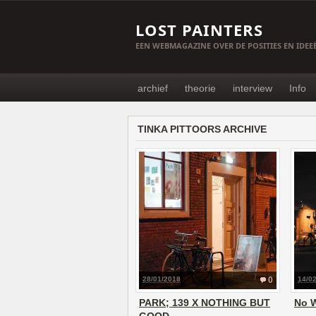
LOST PAINTERS
EEN WEBMAGAZINE OVER DE POSITIES EN IDE
archief
theorie
interview
Info
TINKA PITTOORS ARCHIVE
28/01/2018
0
14/0
PARK; 139 X NOTHING BUT
No W