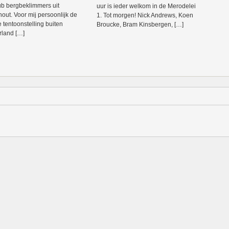
ub bergbeklimmers uit
uur is ieder welkom in de Merodelei
out. Voor mij persoonlijk de
1. Tot morgen! Nick Andrews, Koen
e tentoonstelling buiten
Broucke, Bram Kinsbergen, […]
land […]