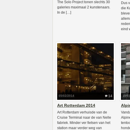
The Solo Project tonen slechts 30
Dus v
galeries maximaal 2 kunstenaars.
die K
In de […]
bleve
allem
reden
eind 
05/02/2014
14
10/0
Art Rotterdam 2014
Alpi
Art Rotterdam verhuisde van de
Vanda
Cruise Terminal naar de van Nelle
Alpin
fabriek. Minder ver fietsen van het
tento
station maar verder weg van
honde