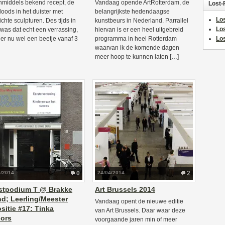
nmiddels bekend recept, de
Vandaag opende ArtRotterdam, de
Lost-
loods in het duister met
belangrijkste hedendaagse
Los
ichte sculpturen. Des tijds in
kunstbeurs in Nederland. Parrallel
Lo
was dat echt een verrassing,
hiervan is er een heel uitgebreid
s er nu wel een beetje vanaf 3
programma in heel Rotterdam
Los
waarvan ik de komende dagen
meer hoop te kunnen laten […]
5/2014
0
24/04/2014
2
stpodium T @ Brakke
Art Brussels 2014
d; Leerling/Meester
Vandaag opent de nieuwe editie
sitie #17: Tinka
van Art Brussels. Daar waar deze
oors
voorgaande jaren min of meer