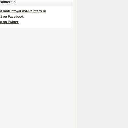
Painters.nl
t mail info@Lost-Painters.nl
st op Facebook
t op Twitter