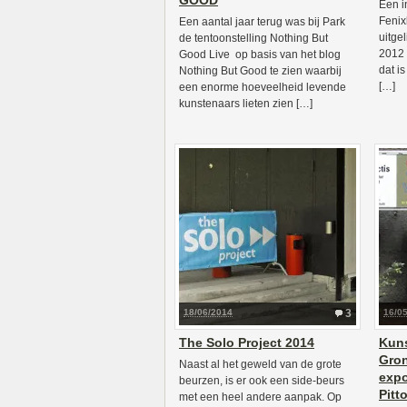
GOOD
Een i
Fenix
Een aantal jaar terug was bij Park
uitgel
de tentoonstelling Nothing But
2012 
Good Live op basis van het blog
dat i
Nothing But Good te zien waarbij
[…]
een enorme hoeveelheid levende
kunstenaars lieten zien […]
18/06/2014
3
16/0
The Solo Project 2014
Kun
Gron
Naast al het geweld van de grote
expo
beurzen, is er ook een side-beurs
Pitt
met een heel andere aanpak. Op