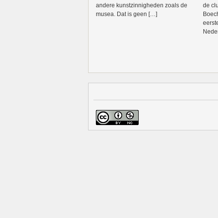
andere kunstzinnigheden zoals de
de cl
musea. Dat is geen […]
Boech
eerst
Neder