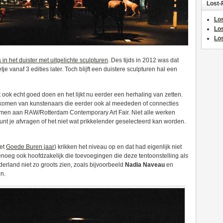
Lost-
Los
Lo
Los
in het duister met uitgelichte sculpturen
. Des tijds in 2012 was dat
je vanaf 3 edities later. Toch blijft een duistere sculpturen hal een
t ook echt goed doen en het lijkt nu eerder een herhaling van zetten.
te komen van kunstenaars die eerder ook al meededen of connecties
emen aan RAW/Rotterdam Contemporary Art Fair. Niet alle werken
unt je afvragen of het niet wat prikkelender geselecteerd kan worden.
het
Goede Buren jaar
) krikken het niveau op en dat had eigenlijk niet
enoeg ook hoofdzakelijk die toevoegingen die deze tentoonstelling als
derland niet zo groots zien, zoals bijvoorbeeld
Nadia Naveau
en
n.