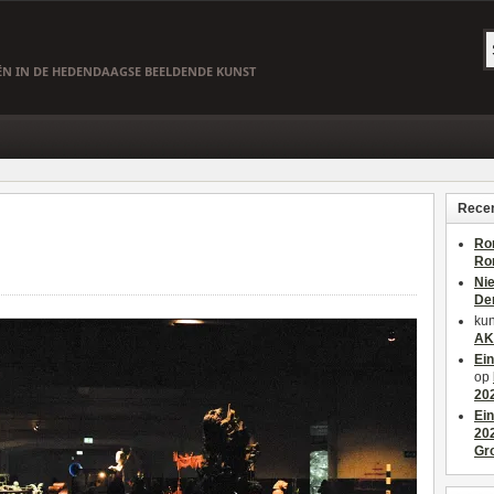
EËN IN DE HEDENDAAGSE BEELDENDE KUNST
Recen
Ro
Ro
Ni
De
kun
AK
Ei
op
20
Ei
20
Gr