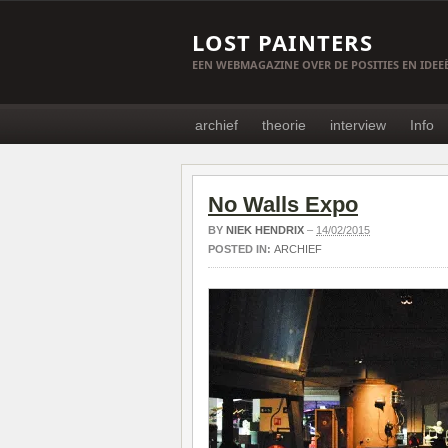
LOST PAINTERS
EEN WEBMAGAZINE OVER DE POSITIES EN IDE
archief
theorie
interview
Info
No Walls Expo
BY
NIEK HENDRIX
–
14/02/2015
POSTED IN:
ARCHIEF