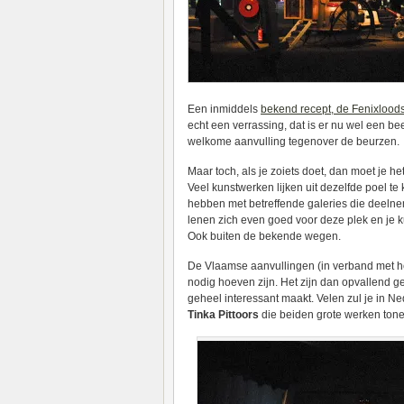
Een inmiddels
bekend recept, de Fenixloods 
echt een verrassing, dat is er nu wel een beet
welkome aanvulling tegenover de beurzen.
Maar toch, als je zoiets doet, dan moet je he
Veel kunstwerken lijken uit dezelfde poel 
hebben met betreffende galeries die deeln
lenen zich even goed voor deze plek en je k
Ook buiten de bekende wegen.
De Vlaamse aanvullingen (in verband met 
nodig hoeven zijn. Het zijn dan opvallend g
geheel interessant maakt. Velen zul je in Ne
Tinka Pittoors
die beiden grote werken tone