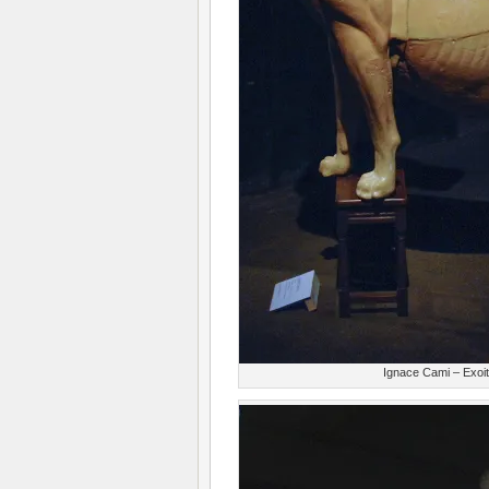
Ignace Cami – Exoit