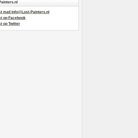
Painters.nl
t mail info@Lost-Painters.nl
st op Facebook
t op Twitter