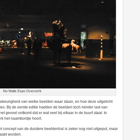
No Walls Expo Overzicht
uwkeurigheid van welke beelden waar staan, en hoe deze uitgelicht
ies. Bij de eerste editie hadden de beelden toch minder last van
 het gevoel ontkomt dat er wat veel bij elkaar in de buurt staat. In
erk het naambordje hoort.
et concept van de duistere beeldenhal is zeker nog niet uitgeput, maar
aakt worden.