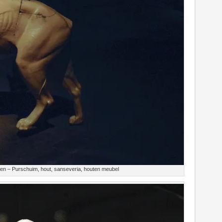
en – Purschuim, hout, sanseveria, houten meubel