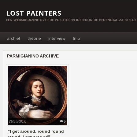
LOST PAINTERS
EEN WEBMAGAZINE OVER DE POSITIES EN IDEEËN IN DE HEDENDAAGSE BEELD
archief
theorie
interview
Info
PARMIGIANINO ARCHIVE
25/08/2012
6
“I get around, round round