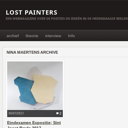
LOST PAINTERS
EEN WEBMAGAZINE OVER DE POSITIES EN IDEEËN IN DE HEDENDAAGSE BEELD
archief
theorie
interview
Info
NINA MAERTENS ARCHIVE
06/07/2017
2
Eindexamen Expositie; Sint