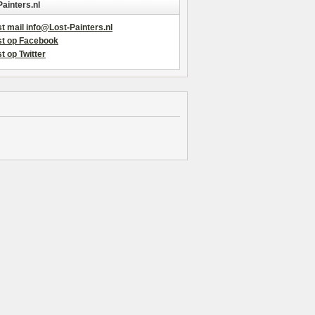
Painters.nl
t mail info@Lost-Painters.nl
st op Facebook
t op Twitter