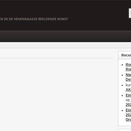
EËN IN DE HEDENDAAGSE BEELDENDE KUNST
Recen
Ro
Ro
Ni
De
kun
AK
Ei
op
20
Ei
20
Gr