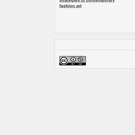
strategies in contemporary
fashion art