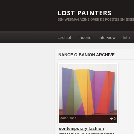
LOST PAINTERS
EEN WEBMAGAZINE OVER DE POSITIES EN IDE
archief
theorie
interview
Info
NANCE O’BANION ARCHIVE
06/04/2013
0
contemporary fashion