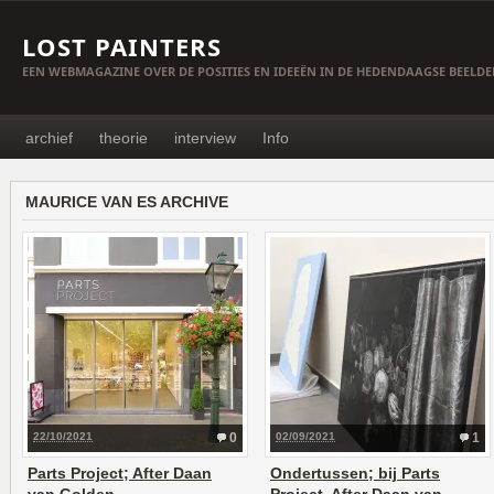
LOST PAINTERS
EEN WEBMAGAZINE OVER DE POSITIES EN IDEEËN IN DE HEDENDAAGSE BEELD
archief
theorie
interview
Info
MAURICE VAN ES ARCHIVE
22/10/2021
0
02/09/2021
1
Parts Project; After Daan
Ondertussen; bij Parts