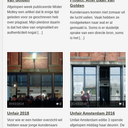
van Golden
Project, After Daan van
Golden
Afgelopen week publiceerde Mister
Motley een artikel dat ik enige tijd
Kunstenaars komen niet zomaar uit
geleden voor ze geschreven heb
de lucht vallen. Vaak hebben ze
over plagiaat. Mijn pleidooi daarin
rondgekeken naar wat er al
is dat het idee van originaliteit en
gemaakt is. Soms is er duidelijk
authenticiteit nogal […]
sprake van een directe bron, soms
is het […]
30/03/2018
0
31/03/2016
1
Unfair 2018
Unfair Amsterdam 2016
Voor wie er een helder overzicht wil
Unfair Amsterdam editie 3 opende
hebben waar jonge kunstenaars
afgelopen middag haar deuren. De