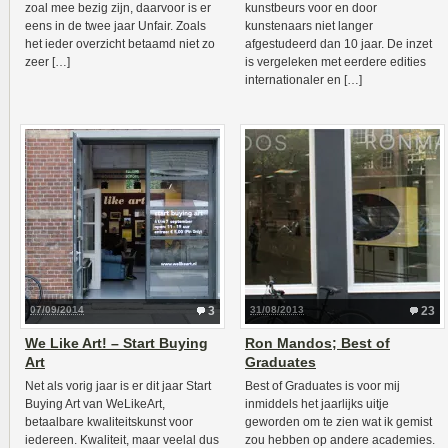
zoal mee bezig zijn, daarvoor is er
kunstbeurs voor en door
eens in de twee jaar Unfair. Zoals
kunstenaars niet langer
het ieder overzicht betaamd niet zo
afgestudeerd dan 10 jaar. De inzet
zeer […]
is vergeleken met eerdere edities
internationaler en […]
07/09/2014
3
31/08/2013
23
We Like Art! – Start Buying
Ron Mandos; Best of
Art
Graduates
Net als vorig jaar is er dit jaar Start
Best of Graduates is voor mij
Buying Art van WeLikeArt,
inmiddels het jaarlijks uitje
betaalbare kwaliteitskunst voor
geworden om te zien wat ik gemist
iedereen. Kwaliteit, maar veelal dus
zou hebben op andere academies.