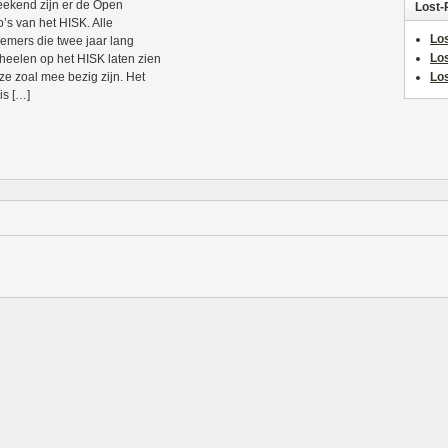
eekend zijn er de Open
Lost-
o’s van het HISK. Alle
Los
emers die twee jaar lang
Lo
heelen op het HISK laten zien
ze zoal mee bezig zijn. Het
Los
is […]