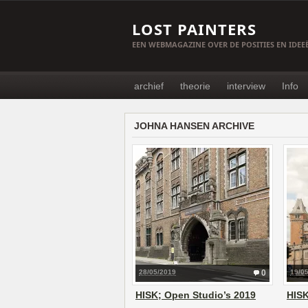
LOST PAINTERS
EEN WEBMAGAZINE OVER DE POSITIES EN IDE
archief
theorie
interview
Info
JOHNA HANSEN ARCHIVE
28/05/2019
0
19/0
HISK; Open Studio’s 2019
HISK