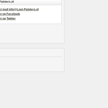
Painters.nl
t mail info@Lost-Painters.nl
st op Facebook
t op Twitter