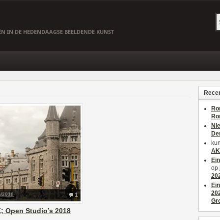
EËN IN DE HEDENDAAGSE BEELDENDE KUNST
Recen
Ro
Ro
Ni
De
kun
AK
Ei
op
20
Ei
20
5/2018
1
Gr
; Open Studio’s 2018