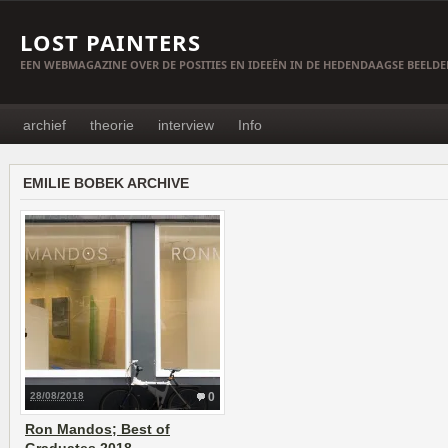
LOST PAINTERS
EEN WEBMAGAZINE OVER DE POSITIES EN IDEEËN IN DE HEDENDAAGSE BEELD
archief
theorie
interview
Info
EMILIE BOBEK ARCHIVE
28/08/2018
0
Ron Mandos; Best of