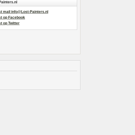
Painters.nl
t mail info@Lost-Painters.nl
st op Facebook
t op Twitter