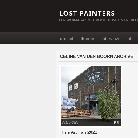
LOST PAINTERS
EEN WEBMAGAZINE OVER DE POSITIES EN IDE
archief
theorie
interview
Info
CELINE VAN DEN BOORN ARCHIVE
27/08/2021
0
This Art Fair 2021