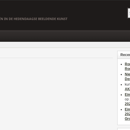
EËN IN DE HEDENDAAGSE BEELDENDE KUNST
Recen
Ro
Ro
Ni
De
kun
AK
Ei
op
20
Ei
20
Gr