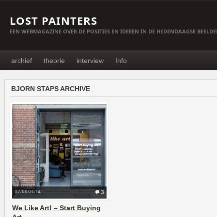
LOST PAINTERS
EEN WEBMAGAZINE OVER DE POSITIES EN IDEEËN IN DE HEDENDAAGSE BEELD
archief
theorie
interview
Info
BJORN STAPS ARCHIVE
07/09/2014
3
We Like Art! – Start Buying