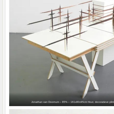
Jonathan van Doornum – 85% – 161x80x95cm Hout, decoratieve plint