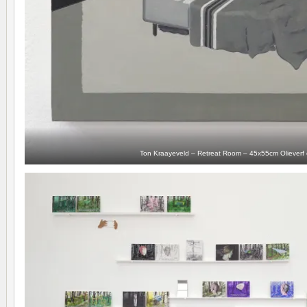
Ton Kraayeveld – Retreat Room – 45x55cm Olieverf