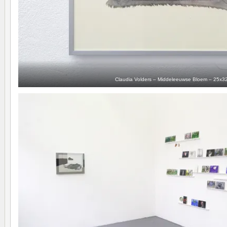
Claudia Volders – Middeleeuwse Bloem – 25x3