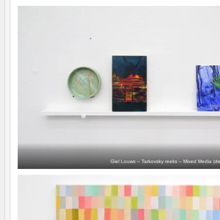
Giel Louws – Tarkovsky reeks – Mixed Media (det