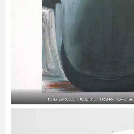
Sander van Deurzen – Ruckenfigur – 170x130cm Acrylverf en o