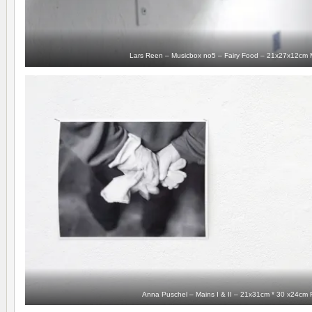
Lars Reen – Musicbox no5 – Fairy Food – 21x27x12cm 
Anna Puschel – Mains I & II – 21x31cm * 30 x24cm F