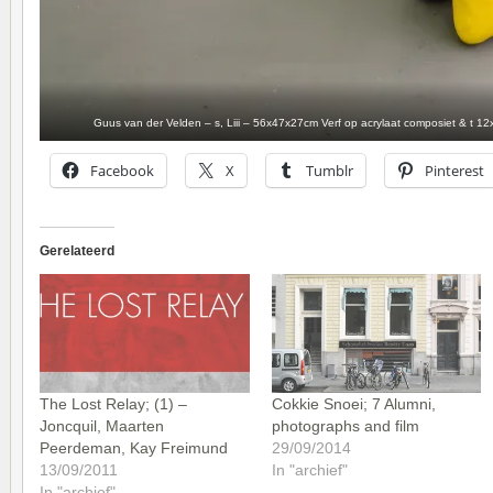
Guus van der Velden – s, Liii – 56x47x27cm Verf op acrylaat composiet & t 12
Facebook
X
Tumblr
Pinterest
Gerelateerd
The Lost Relay; (1) –
Cokkie Snoei; 7 Alumni,
Joncquil, Maarten
photographs and film
Peerdeman, Kay Freimund
29/09/2014
13/09/2011
In "archief"
In "archief"