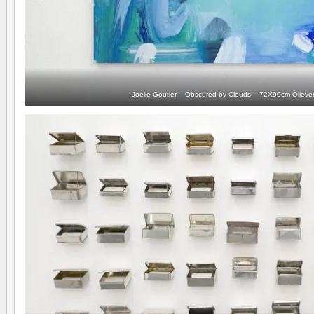
Joelle Goutier – Obscured by Clouds – 72X90cm Olieve