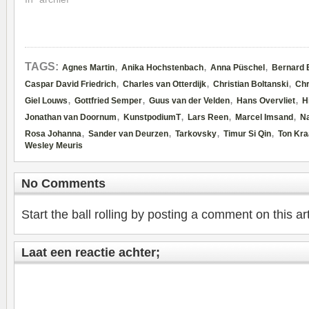
,
,
,
TAGS:
Agnes Martin
Anika Hochstenbach
Anna Püschel
Bernard 
,
,
,
Caspar David Friedrich
Charles van Otterdijk
Christian Boltanski
Chr
,
,
,
,
Giel Louws
Gottfried Semper
Guus van der Velden
Hans Overvliet
H
,
,
,
,
Jonathan van Doornum
KunstpodiumT
Lars Reen
Marcel Imsand
Na
,
,
,
,
Rosa Johanna
Sander van Deurzen
Tarkovsky
Timur Si Qin
Ton Kra
Wesley Meuris
No Comments
Start the ball rolling by posting a comment on this art
Laat een reactie achter;