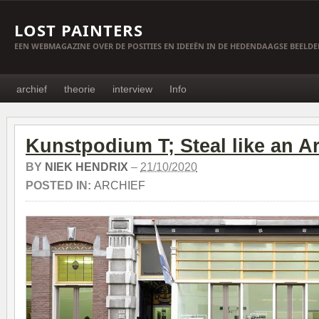
LOST PAINTERS
EEN WEBMAGAZINE OVER DE POSITIES EN IDEEËN IN DE HEDENDAAGSE BEELD
archief
theorie
interview
Info
Kunstpodium T; Steal like an Ar
BY
NIEK HENDRIX
–
21/10/2020
POSTED IN:
ARCHIEF