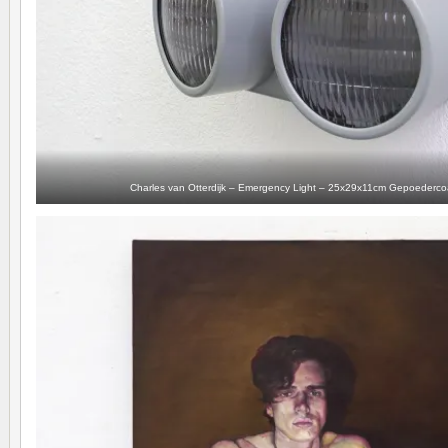
Charles van Otterdijk – Emergency Light – 25x29x11cm Gepoedercoa