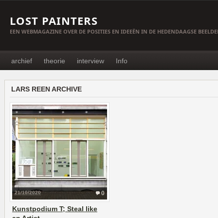
LOST PAINTERS
EEN WEBMAGAZINE OVER DE POSITIES EN IDEEËN IN DE HEDENDAAGSE BEELD
archief
theorie
interview
Info
LARS REEN ARCHIVE
21/10/2020
0
Kunstpodium T; Steal like